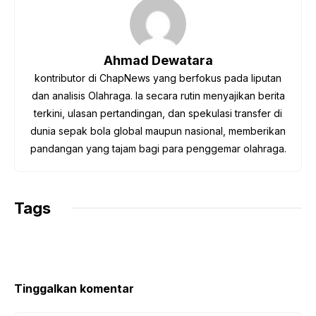
b
t
s
g
L
o
e
A
r
i
o
r
p
a
n
Ahmad Dewatara
k
p
m
k
kontributor di ChapNews yang berfokus pada liputan
dan analisis Olahraga. Ia secara rutin menyajikan berita
terkini, ulasan pertandingan, dan spekulasi transfer di
dunia sepak bola global maupun nasional, memberikan
pandangan yang tajam bagi para penggemar olahraga.
Tags
Tinggalkan komentar