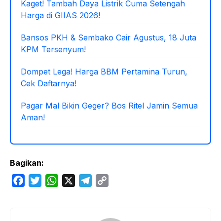
Kaget! Tambah Daya Listrik Cuma Setengah
Harga di GIIAS 2026!
Bansos PKH & Sembako Cair Agustus, 18 Juta
KPM Tersenyum!
Dompet Lega! Harga BBM Pertamina Turun,
Cek Daftarnya!
Pagar Mal Bikin Geger? Bos Ritel Jamin Semua
Aman!
Bagikan:
F
T
W
X
T
C
a
w
h
e
o
c
i
a
l
p
e
t
t
e
y