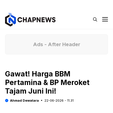
Langsung
Menu
ke
isi
M
Ads - After Header
Gawat! Harga BBM
Pertamina & BP Meroket
Tajam Juni Ini!
Ahmad Dewatara
22-06-2026 - 11.31