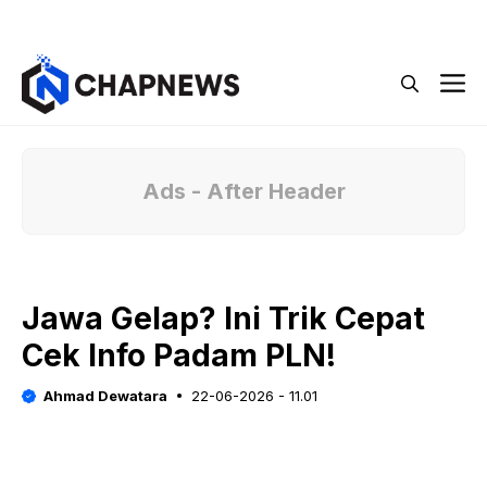
Langsung
Menu
ke
isi
M
Ads - After Header
Jawa Gelap? Ini Trik Cepat
Cek Info Padam PLN!
Ahmad Dewatara
22-06-2026 - 11.01