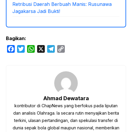
Retribusi Daerah Berbuah Manis: Rusunawa
Jagakarsa Jadi Bukti!
Bagikan:
F
T
W
X
T
C
a
w
h
e
o
c
i
a
l
p
e
t
t
e
y
b
t
s
g
L
o
e
A
r
i
o
r
p
a
n
Ahmad Dewatara
k
p
m
k
kontributor di ChapNews yang berfokus pada liputan
dan analisis Olahraga. Ia secara rutin menyajikan berita
terkini, ulasan pertandingan, dan spekulasi transfer di
dunia sepak bola global maupun nasional, memberikan