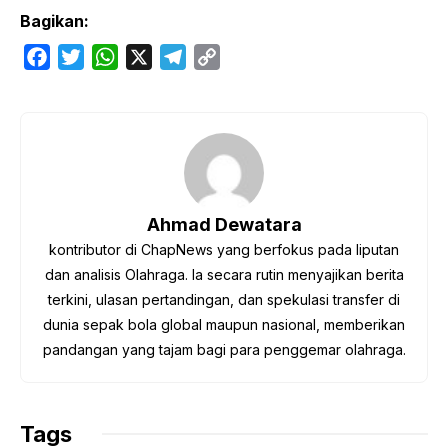
Bagikan:
F
T
W
X
T
C
a
w
h
e
o
c
i
a
l
p
e
t
t
e
y
b
t
s
g
L
o
e
A
r
i
o
r
p
a
n
Ahmad Dewatara
k
p
m
k
kontributor di ChapNews yang berfokus pada liputan
dan analisis Olahraga. Ia secara rutin menyajikan berita
terkini, ulasan pertandingan, dan spekulasi transfer di
dunia sepak bola global maupun nasional, memberikan
pandangan yang tajam bagi para penggemar olahraga.
Tags