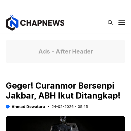
Langsung
Menu
ke
isi
M
Ads - After Header
Geger! Curanmor Bersenpi
Jakbar, ABH Ikut Ditangkap!
Ahmad Dewatara
24-02-2026 - 05.45