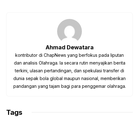
a
w
h
e
o
c
i
a
l
p
e
t
t
e
y
b
t
s
g
L
o
e
A
r
i
o
r
p
a
n
Ahmad Dewatara
k
p
m
k
kontributor di ChapNews yang berfokus pada liputan
dan analisis Olahraga. Ia secara rutin menyajikan berita
terkini, ulasan pertandingan, dan spekulasi transfer di
dunia sepak bola global maupun nasional, memberikan
pandangan yang tajam bagi para penggemar olahraga.
Tags