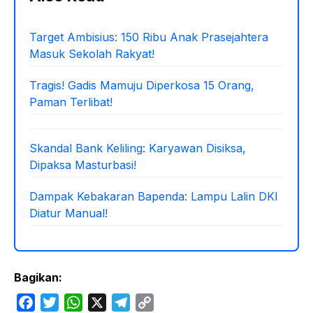
Target Ambisius: 150 Ribu Anak Prasejahtera
Masuk Sekolah Rakyat!
Tragis! Gadis Mamuju Diperkosa 15 Orang,
Paman Terlibat!
Skandal Bank Keliling: Karyawan Disiksa,
Dipaksa Masturbasi!
Dampak Kebakaran Bapenda: Lampu Lalin DKI
Diatur Manual!
Bagikan:
F
T
W
X
T
C