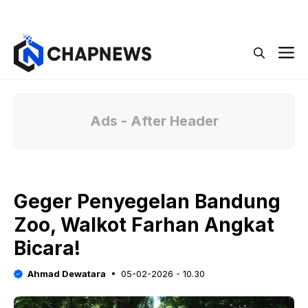
Langsung
Menu
ke
isi
M
Ads - After Header
Geger Penyegelan Bandung
Zoo, Walkot Farhan Angkat
Bicara!
Ahmad Dewatara
05-02-2026 - 10.30