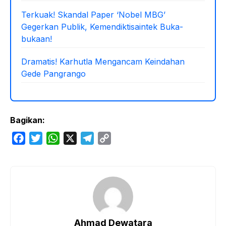
Terkuak! Skandal Paper ‘Nobel MBG’
Gegerkan Publik, Kemendiktisaintek Buka-
bukaan!
Dramatis! Karhutla Mengancam Keindahan
Gede Pangrango
Bagikan:
F
T
W
X
T
C
a
w
h
e
o
c
i
a
l
p
e
t
t
e
y
b
t
s
g
L
o
e
A
r
i
o
r
p
a
n
Ahmad Dewatara