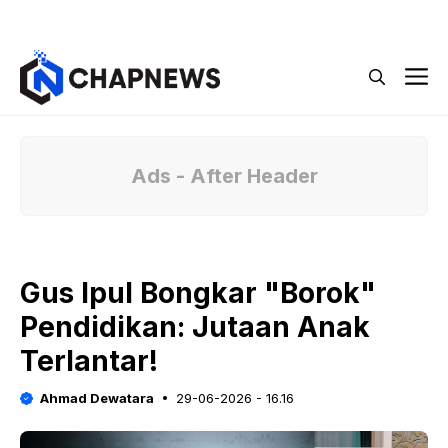
Langsung
Menu
ke
isi
M
Ads - After Header
Gus Ipul Bongkar "Borok"
Pendidikan: Jutaan Anak
Terlantar!
Ahmad Dewatara
29-06-2026 - 16.16