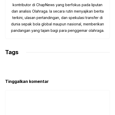
k
p
m
k
kontributor di ChapNews yang berfokus pada liputan
dan analisis Olahraga. Ia secara rutin menyajikan berita
terkini, ulasan pertandingan, dan spekulasi transfer di
dunia sepak bola global maupun nasional, memberikan
pandangan yang tajam bagi para penggemar olahraga.
Tags
Tinggalkan komentar
Komentar