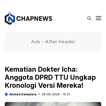
Langsung
Menu
ke
isi
M
Ads - After Header
Kematian Dokter Icha:
Anggota DPRD TTU Ungkap
Kronologi Versi Mereka!
Ahmad Dewatara
29-06-2026 - 10.31