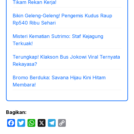
Tikam Rekan Kerja!
Bikin Geleng-Geleng! Pengemis Kudus Raup
Rp540 Ribu Sehari
Misteri Kematian Sutrimo: Staf Kejagung
Terkuak!
Terungkap! Klakson Bus Jokowi Viral Ternyata
Rekayasa?
Bromo Berduka: Savana Hijau Kini Hitam
Membara!
Bagikan:
F
T
W
X
T
C
a
w
h
e
o