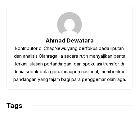
c
i
a
l
p
e
t
t
e
y
b
t
s
g
L
o
e
A
r
i
o
r
p
a
n
Ahmad Dewatara
k
p
m
k
kontributor di ChapNews yang berfokus pada liputan
dan analisis Olahraga. Ia secara rutin menyajikan berita
terkini, ulasan pertandingan, dan spekulasi transfer di
dunia sepak bola global maupun nasional, memberikan
pandangan yang tajam bagi para penggemar olahraga.
Tags