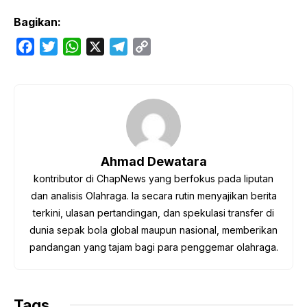
Bagikan:
F
T
W
X
T
C
a
w
h
e
o
c
i
a
l
p
e
t
t
e
y
b
t
s
g
L
o
e
A
r
i
o
r
p
a
n
Ahmad Dewatara
k
p
m
k
kontributor di ChapNews yang berfokus pada liputan
dan analisis Olahraga. Ia secara rutin menyajikan berita
terkini, ulasan pertandingan, dan spekulasi transfer di
dunia sepak bola global maupun nasional, memberikan
pandangan yang tajam bagi para penggemar olahraga.
Tags