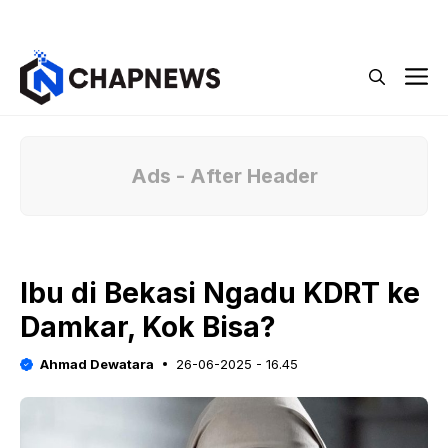
Langsung
Menu
ke
isi
M
Ads - After Header
Ibu di Bekasi Ngadu KDRT ke
Damkar, Kok Bisa?
Ahmad Dewatara
26-06-2025 - 16.45