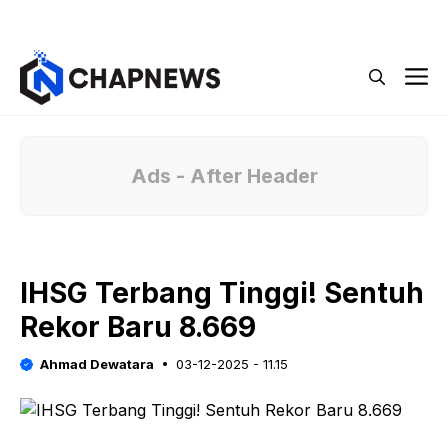
Langsung
Menu
ke
isi
M
Ads - After Header
IHSG Terbang Tinggi! Sentuh
Rekor Baru 8.669
Ahmad Dewatara
03-12-2025 - 11.15