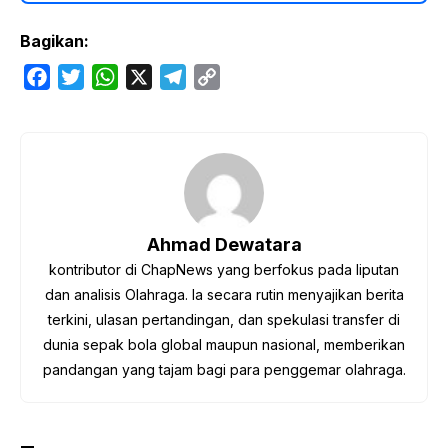
Bagikan:
F
T
W
X
T
C
a
w
h
e
o
c
i
a
l
p
e
t
t
e
y
b
t
s
g
L
o
e
A
r
i
o
r
p
a
n
Ahmad Dewatara
k
p
m
k
kontributor di ChapNews yang berfokus pada liputan
dan analisis Olahraga. Ia secara rutin menyajikan berita
terkini, ulasan pertandingan, dan spekulasi transfer di
dunia sepak bola global maupun nasional, memberikan
pandangan yang tajam bagi para penggemar olahraga.