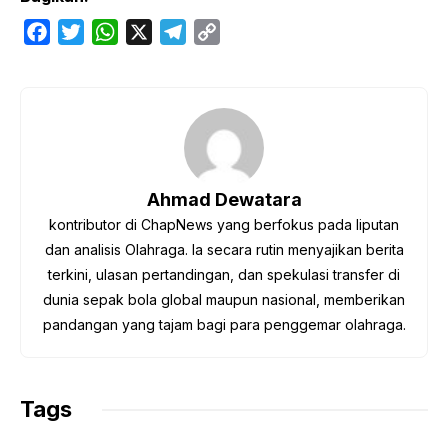
F
T
W
X
T
C
a
w
h
e
o
c
i
a
l
p
e
t
t
e
y
b
t
s
g
L
o
e
A
r
i
o
r
p
a
n
Ahmad Dewatara
k
p
m
k
kontributor di ChapNews yang berfokus pada liputan
dan analisis Olahraga. Ia secara rutin menyajikan berita
terkini, ulasan pertandingan, dan spekulasi transfer di
dunia sepak bola global maupun nasional, memberikan
pandangan yang tajam bagi para penggemar olahraga.
Tags