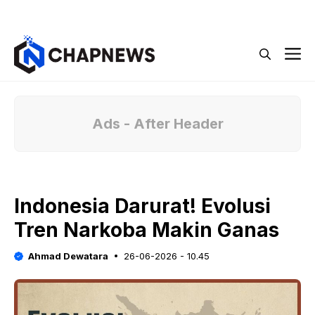
Langsung
Menu
ke
isi
M
Ads - After Header
Indonesia Darurat! Evolusi
Tren Narkoba Makin Ganas
Ahmad Dewatara
26-06-2026 - 10.45