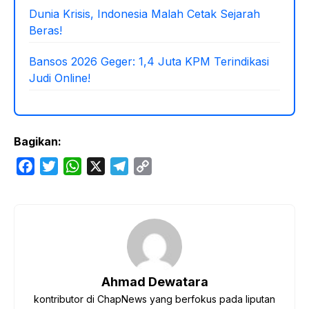
Dunia Krisis, Indonesia Malah Cetak Sejarah
Beras!
Bansos 2026 Geger: 1,4 Juta KPM Terindikasi
Judi Online!
Bagikan:
F
T
W
X
T
C
a
w
h
e
o
c
i
a
l
p
e
t
t
e
y
b
t
s
g
L
o
e
A
r
i
o
r
p
a
n
Ahmad Dewatara
k
p
m
k
kontributor di ChapNews yang berfokus pada liputan