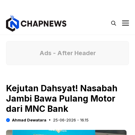
Langsung
Menu
ke
isi
M
Ads - After Header
Kejutan Dahsyat! Nasabah
Jambi Bawa Pulang Motor
dari MNC Bank
Ahmad Dewatara
25-06-2026 - 16.15