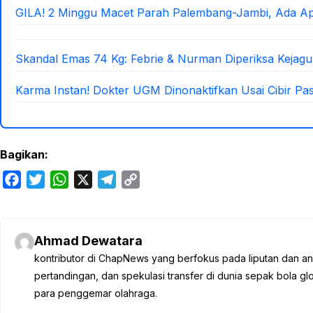
GILA! 2 Minggu Macet Parah Palembang-Jambi, Ada A
Skandal Emas 74 Kg: Febrie & Nurman Diperiksa Kejagu
Karma Instan! Dokter UGM Dinonaktifkan Usai Cibir Pa
Bagikan:
F
T
W
X
T
C
a
w
h
e
o
c
i
a
l
p
e
t
t
e
y
Ahmad Dewatara
b
t
s
g
L
kontributor di ChapNews yang berfokus pada liputan dan anali
o
e
A
r
i
pertandingan, dan spekulasi transfer di dunia sepak bola 
o
r
p
a
n
para penggemar olahraga.
k
p
m
k