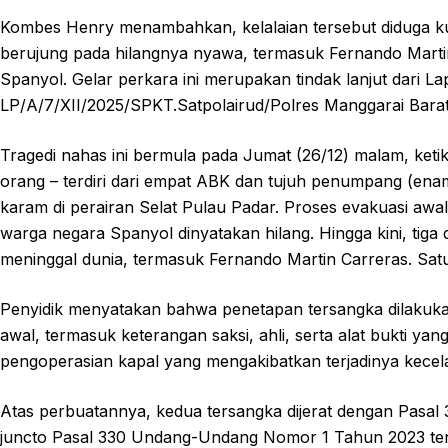
Kombes Henry menambahkan, kelalaian tersebut diduga k
berujung pada hilangnya nyawa, termasuk Fernando Martin 
Spanyol. Gelar perkara ini merupakan tindak lanjut dari L
LP/A/7/XII/2025/SPKT.Satpolairud/Polres Manggarai Bara
Tragedi nahas ini bermula pada Jumat (26/12) malam, keti
orang – terdiri dari empat ABK dan tujuh penumpang (en
karam di perairan Selat Pulau Padar. Proses evakuasi aw
warga negara Spanyol dinyatakan hilang. Hingga kini, tiga 
meninggal dunia, termasuk Fernando Martin Carreras. Sat
Penyidik menyatakan bahwa penetapan tersangka dilakuka
awal, termasuk keterangan saksi, ahli, serta alat bukti yang
pengoperasian kapal yang mengakibatkan terjadinya kecel
Atas perbuatannya, kedua tersangka dijerat dengan Pas
juncto Pasal 330 Undang-Undang Nomor 1 Tahun 2023 te