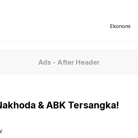
Redaksi
Tentang Kami
Pedoman Media
Ekonomi
Ads - After Header
 Nakhoda & ABK Tersangka!