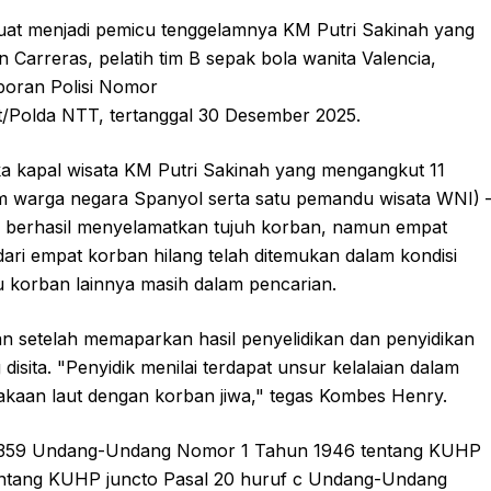
uat menjadi pemicu tenggelamnya KM Putri Sakinah yang
Carreras, pelatih tim B sepak bola wanita Valencia,
aporan Polisi Nomor
t/Polda NTT, tertanggal 30 Desember 2025.
ka kapal wisata KM Putri Sakinah yang mengangkut 11
am warga negara Spanyol serta satu pemandu wisata WNI) 
al berhasil menyelamatkan tujuh korban, namun empat
dari empat korban hilang telah ditemukan dalam kondisi
u korban lainnya masih dalam pencarian.
n setelah memaparkan hasil penyelidikan dan penyidikan
 disita. "Penyidik menilai terdapat unsur kelalaian dalam
akaan laut dengan korban jiwa," tegas Kombes Henry.
al 359 Undang-Undang Nomor 1 Tahun 1946 tentang KUHP
ntang KUHP juncto Pasal 20 huruf c Undang-Undang