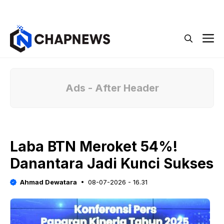
Langsung
Menu
ke
isi
M
Ads - After Header
Laba BTN Meroket 54%!
Danantara Jadi Kunci Sukses
Ahmad Dewatara
08-07-2026 - 16.31