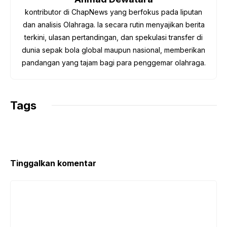
k
p
m
k
kontributor di ChapNews yang berfokus pada liputan
dan analisis Olahraga. Ia secara rutin menyajikan berita
terkini, ulasan pertandingan, dan spekulasi transfer di
dunia sepak bola global maupun nasional, memberikan
pandangan yang tajam bagi para penggemar olahraga.
Tags
Tinggalkan komentar
Komentar