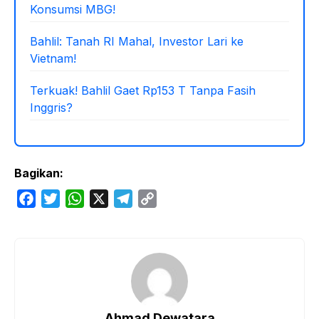
Konsumsi MBG!
Bahlil: Tanah RI Mahal, Investor Lari ke
Vietnam!
Terkuak! Bahlil Gaet Rp153 T Tanpa Fasih
Inggris?
Bagikan:
F
T
W
X
T
C
a
w
h
e
o
c
i
a
l
p
e
t
t
e
y
b
t
s
g
L
o
e
A
r
i
o
r
p
a
n
Ahmad Dewatara