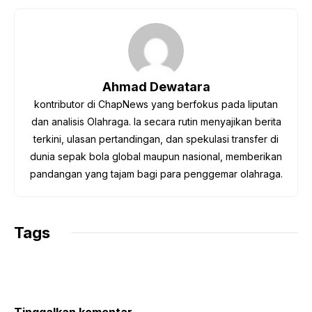
c
i
a
l
p
e
t
t
e
y
b
t
s
g
L
o
e
A
r
i
o
r
p
a
n
Ahmad Dewatara
k
p
m
k
kontributor di ChapNews yang berfokus pada liputan
dan analisis Olahraga. Ia secara rutin menyajikan berita
terkini, ulasan pertandingan, dan spekulasi transfer di
dunia sepak bola global maupun nasional, memberikan
pandangan yang tajam bagi para penggemar olahraga.
Tags
Tinggalkan komentar