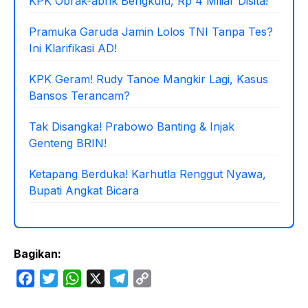
KPK Obrak-abrik Bengkulu, Rp 4 Miliar Disita!
Pramuka Garuda Jamin Lolos TNI Tanpa Tes?
Ini Klarifikasi AD!
KPK Geram! Rudy Tanoe Mangkir Lagi, Kasus
Bansos Terancam?
Tak Disangka! Prabowo Banting & Injak
Genteng BRIN!
Ketapang Berduka! Karhutla Renggut Nyawa,
Bupati Angkat Bicara
Bagikan:
F
T
W
X
T
C
a
w
h
e
o