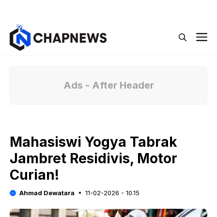
Langsung
Menu
ke
isi
M
Ads - After Header
Mahasiswi Yogya Tabrak
Jambret Residivis, Motor
Curian!
Ahmad Dewatara
11-02-2026 - 10.15