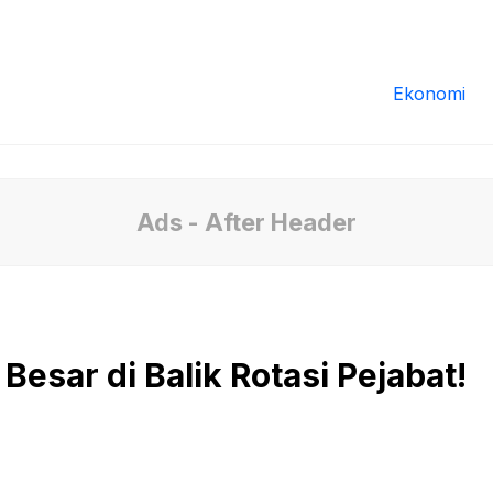
Redaksi
Tentang Kami
Pedoman Media
Ekonomi
Ads - After Header
esar di Balik Rotasi Pejabat!