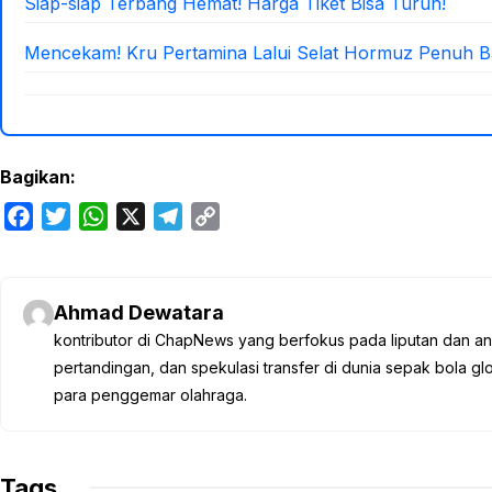
Siap-siap Terbang Hemat! Harga Tiket Bisa Turun!
Mencekam! Kru Pertamina Lalui Selat Hormuz Penuh 
Bagikan:
F
T
W
X
T
C
a
w
h
e
o
c
i
a
l
p
e
t
t
e
y
Ahmad Dewatara
b
t
s
g
L
kontributor di ChapNews yang berfokus pada liputan dan anali
o
e
A
r
i
pertandingan, dan spekulasi transfer di dunia sepak bola 
o
r
p
a
n
para penggemar olahraga.
k
p
m
k
Tags