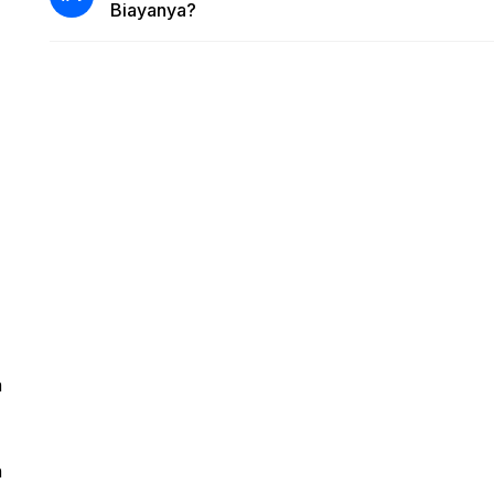
Biayanya?
a
n