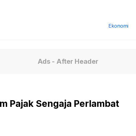
Redaksi
Tentang Kami
Pedoman Media
Ekonomi
Ads - After Header
 Pajak Sengaja Perlambat