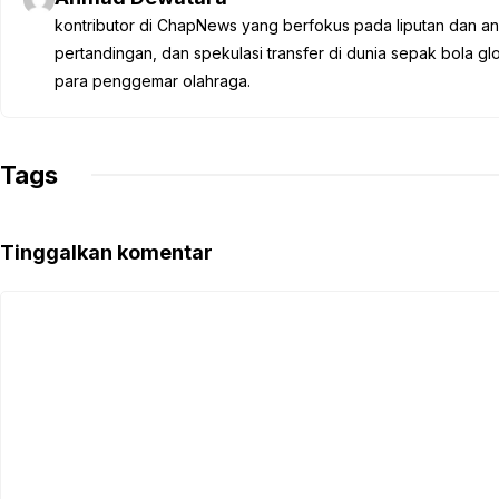
b
t
s
g
L
kontributor di ChapNews yang berfokus pada liputan dan anali
o
e
A
r
i
pertandingan, dan spekulasi transfer di dunia sepak bola 
o
r
p
a
n
para penggemar olahraga.
k
p
m
k
Tags
Tinggalkan komentar
Komentar