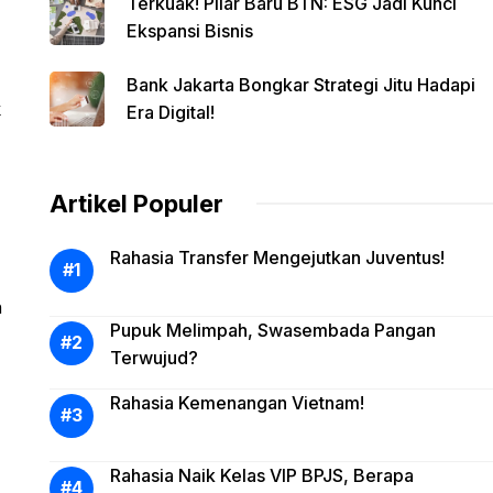
Terkuak! Pilar Baru BTN: ESG Jadi Kunci
Ekspansi Bisnis
Bank Jakarta Bongkar Strategi Jitu Hadapi
k
Era Digital!
Artikel Populer
Rahasia Transfer Mengejutkan Juventus!
h
Pupuk Melimpah, Swasembada Pangan
Terwujud?
Rahasia Kemenangan Vietnam!
Rahasia Naik Kelas VIP BPJS, Berapa