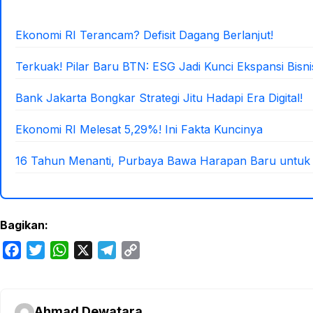
Ekonomi RI Terancam? Defisit Dagang Berlanjut!
Terkuak! Pilar Baru BTN: ESG Jadi Kunci Ekspansi Bisni
Bank Jakarta Bongkar Strategi Jitu Hadapi Era Digital!
Ekonomi RI Melesat 5,29%! Ini Fakta Kuncinya
16 Tahun Menanti, Purbaya Bawa Harapan Baru untuk 
Bagikan:
F
T
W
X
T
C
a
w
h
e
o
c
i
a
l
p
e
t
t
e
y
Ahmad Dewatara