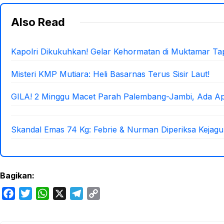
Also Read
Kapolri Dikukuhkan! Gelar Kehormatan di Muktamar Ta
Misteri KMP Mutiara: Heli Basarnas Terus Sisir Laut!
GILA! 2 Minggu Macet Parah Palembang-Jambi, Ada A
Skandal Emas 74 Kg: Febrie & Nurman Diperiksa Kejagu
Bagikan:
F
T
W
X
T
C
a
w
h
e
o
c
i
a
l
p