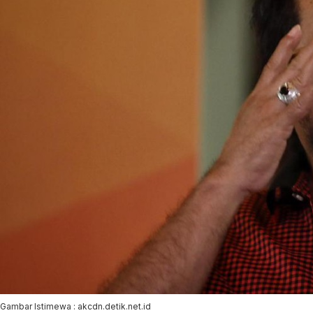
Gambar Istimewa : akcdn.detik.net.id