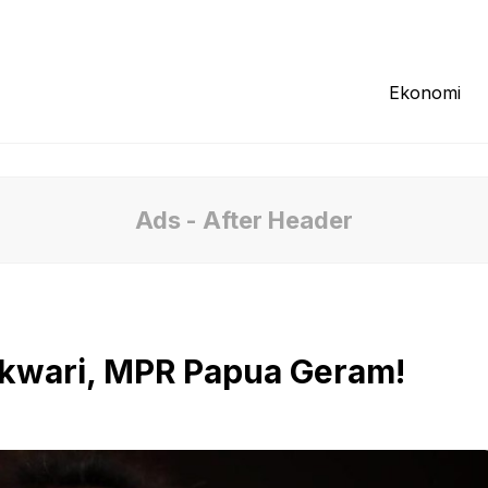
Redaksi
Tentang Kami
Pedoman Media
Ekonomi
Ads - After Header
nokwari, MPR Papua Geram!