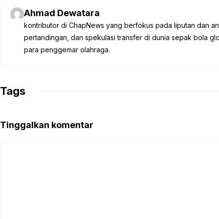
e
t
t
e
y
Ahmad Dewatara
b
t
s
g
L
kontributor di ChapNews yang berfokus pada liputan dan anali
o
e
A
r
i
pertandingan, dan spekulasi transfer di dunia sepak bola 
o
r
p
a
n
para penggemar olahraga.
k
p
m
k
Tags
Tinggalkan komentar
Komentar