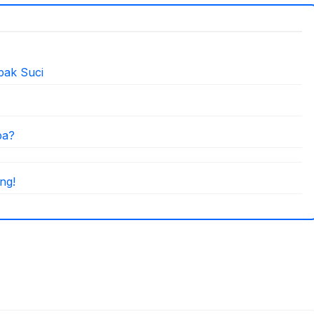
pak Suci
pa?
ng!