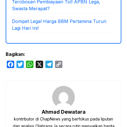
Terobosan Pembiayaan Tol! APBN Lega,
Swasta Merapat?
Dompet Lega! Harga BBM Pertamina Turun
Lagi Hari Ini!
Bagikan:
F
T
W
X
T
C
a
w
h
e
o
c
i
a
l
p
e
t
t
e
y
b
t
s
g
L
o
e
A
r
i
o
r
p
a
n
Ahmad Dewatara
k
p
m
k
kontributor di ChapNews yang berfokus pada liputan
dan analisis Olahraga. Ia secara rutin menyajikan berita