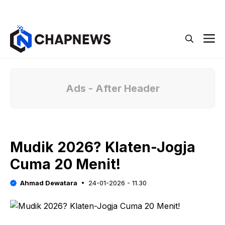
Langsung
Menu
ke
isi
M
Ads - After Header
Mudik 2026? Klaten-Jogja
Cuma 20 Menit!
Ahmad Dewatara
24-01-2026 - 11.30