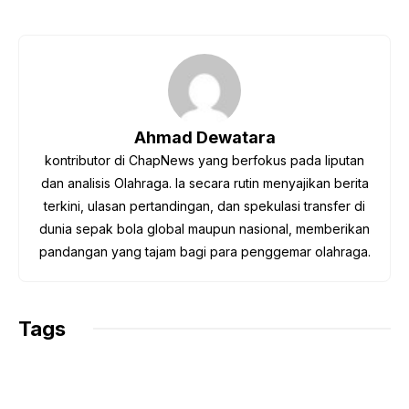
a
w
h
e
o
c
i
a
l
p
e
t
t
e
y
b
t
s
g
L
o
e
A
r
i
o
r
p
a
n
Ahmad Dewatara
k
p
m
k
kontributor di ChapNews yang berfokus pada liputan
dan analisis Olahraga. Ia secara rutin menyajikan berita
terkini, ulasan pertandingan, dan spekulasi transfer di
dunia sepak bola global maupun nasional, memberikan
pandangan yang tajam bagi para penggemar olahraga.
Tags