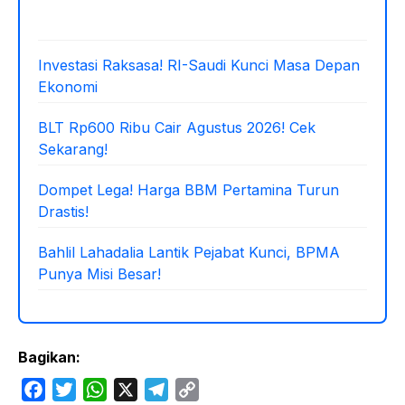
Investasi Raksasa! RI-Saudi Kunci Masa Depan
Ekonomi
BLT Rp600 Ribu Cair Agustus 2026! Cek
Sekarang!
Dompet Lega! Harga BBM Pertamina Turun
Drastis!
Bahlil Lahadalia Lantik Pejabat Kunci, BPMA
Punya Misi Besar!
Bagikan:
F
T
W
X
T
C