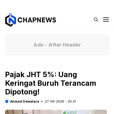
Langsung
Menu
ke
isi
M
Ads - After Header
Pajak JHT 5%: Uang
Keringat Buruh Terancam
Dipotong!
Ahmad Dewatara
27-06-2026 - 20.31