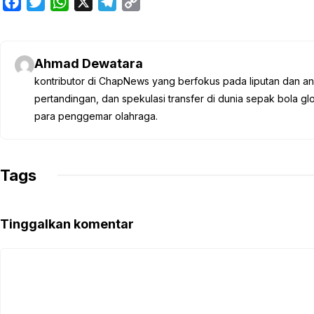
F
T
W
X
T
C
a
w
h
e
o
c
i
a
l
p
e
t
t
e
y
Ahmad Dewatara
b
t
s
g
L
kontributor di ChapNews yang berfokus pada liputan dan anali
o
e
A
r
i
pertandingan, dan spekulasi transfer di dunia sepak bola 
o
r
p
a
n
para penggemar olahraga.
k
p
m
k
Tags
Tinggalkan komentar
Komentar