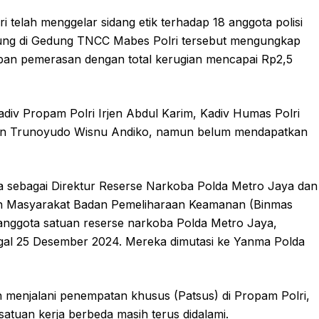
 telah menggelar sidang etik terhadap 18 anggota polisi
ngsung di Gedung TNCC Mabes Polri tersebut mengungkap
rban pemerasan dengan total kerugian mencapai Rp2,5
div Propam Polri Irjen Abdul Karim, Kadiv Humas Polri
gjen Trunoyudo Wisnu Andiko, namun belum mendapatkan
ya sebagai Direktur Reserse Narkoba Polda Metro Jaya dan
aan Masyarakat Badan Pemeliharaan Keamanan (Binmas
 anggota satuan reserse narkoba Polda Metro Jaya,
gal 25 Desember 2024. Mereka dimutasi ke Yanma Polda
h menjalani penempatan khusus (Patsus) di Propam Polri,
atuan kerja berbeda masih terus didalami.