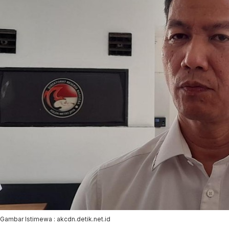
Gambar Istimewa : akcdn.detik.net.id