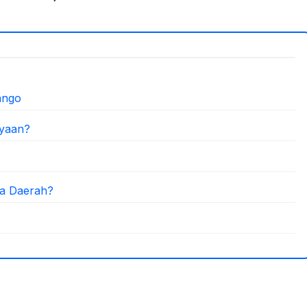
ango
ayaan?
la Daerah?