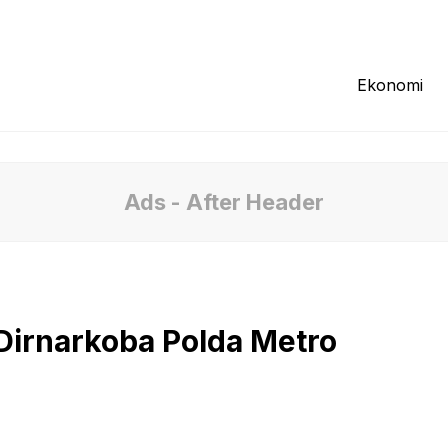
Redaksi
Tentang Kami
Pedoman Media
Ekonomi
Ads - After Header
Dirnarkoba Polda Metro