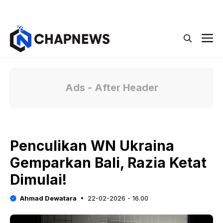
Langsung
Menu
ke
isi
M
Ads - After Header
Penculikan WN Ukraina
Gemparkan Bali, Razia Ketat
Dimulai!
Ahmad Dewatara
22-02-2026 - 16.00