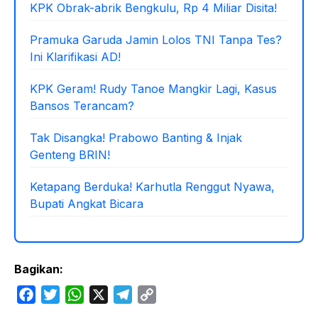
KPK Obrak-abrik Bengkulu, Rp 4 Miliar Disita!
Pramuka Garuda Jamin Lolos TNI Tanpa Tes?
Ini Klarifikasi AD!
KPK Geram! Rudy Tanoe Mangkir Lagi, Kasus
Bansos Terancam?
Tak Disangka! Prabowo Banting & Injak
Genteng BRIN!
Ketapang Berduka! Karhutla Renggut Nyawa,
Bupati Angkat Bicara
Bagikan:
F
T
W
X
T
C
a
w
h
e
o