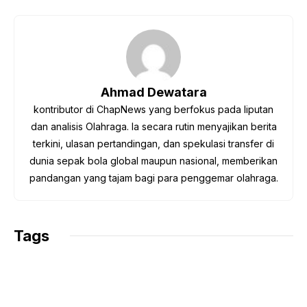
c
i
a
l
p
e
t
t
e
y
b
t
s
g
L
o
e
A
r
i
o
r
p
a
n
Ahmad Dewatara
k
p
m
k
kontributor di ChapNews yang berfokus pada liputan
dan analisis Olahraga. Ia secara rutin menyajikan berita
terkini, ulasan pertandingan, dan spekulasi transfer di
dunia sepak bola global maupun nasional, memberikan
pandangan yang tajam bagi para penggemar olahraga.
Tags