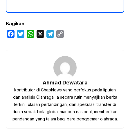
Bagikan:
F
T
W
X
T
C
a
w
h
e
o
c
i
a
l
p
e
t
t
e
y
b
t
s
g
L
o
e
A
r
i
o
r
p
a
n
Ahmad Dewatara
k
p
m
k
kontributor di ChapNews yang berfokus pada liputan
dan analisis Olahraga. Ia secara rutin menyajikan berita
terkini, ulasan pertandingan, dan spekulasi transfer di
dunia sepak bola global maupun nasional, memberikan
pandangan yang tajam bagi para penggemar olahraga.