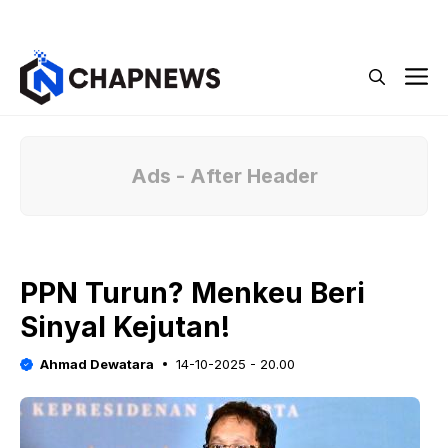
Langsung
Menu
ke
isi
M
Ads - After Header
PPN Turun? Menkeu Beri
Sinyal Kejutan!
Ahmad Dewatara
14-10-2025 - 20.00