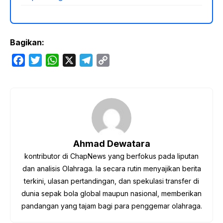
Bagikan:
F
T
W
X
T
C
a
w
h
e
o
c
i
a
l
p
e
t
t
e
y
b
t
s
g
L
o
e
A
r
i
o
r
p
a
n
Ahmad Dewatara
k
p
m
k
kontributor di ChapNews yang berfokus pada liputan
dan analisis Olahraga. Ia secara rutin menyajikan berita
terkini, ulasan pertandingan, dan spekulasi transfer di
dunia sepak bola global maupun nasional, memberikan
pandangan yang tajam bagi para penggemar olahraga.