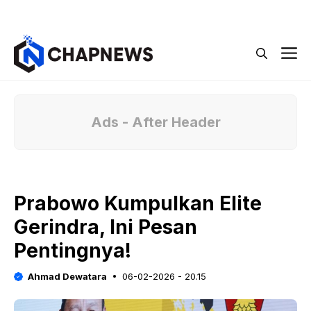
Langsung
Menu
ke
isi
M
Ads - After Header
Prabowo Kumpulkan Elite
Gerindra, Ini Pesan
Pentingnya!
Ahmad Dewatara
06-02-2026 - 20.15