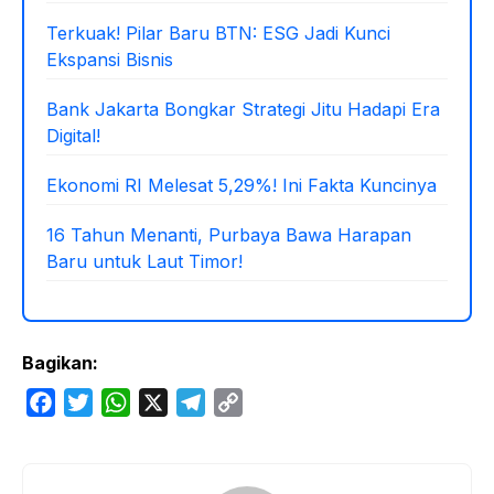
Terkuak! Pilar Baru BTN: ESG Jadi Kunci
Ekspansi Bisnis
Bank Jakarta Bongkar Strategi Jitu Hadapi Era
Digital!
Ekonomi RI Melesat 5,29%! Ini Fakta Kuncinya
16 Tahun Menanti, Purbaya Bawa Harapan
Baru untuk Laut Timor!
Bagikan:
F
T
W
X
T
C
a
w
h
e
o
c
i
a
l
p
e
t
t
e
y