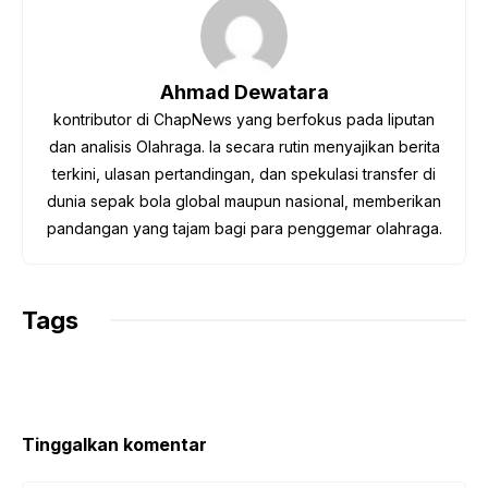
b
t
s
g
L
o
e
A
r
i
o
r
p
a
n
Ahmad Dewatara
k
p
m
k
kontributor di ChapNews yang berfokus pada liputan
dan analisis Olahraga. Ia secara rutin menyajikan berita
terkini, ulasan pertandingan, dan spekulasi transfer di
dunia sepak bola global maupun nasional, memberikan
pandangan yang tajam bagi para penggemar olahraga.
Tags
Tinggalkan komentar