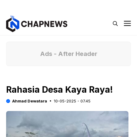
Langsung
Menu
ke
isi
M
Ads - After Header
Rahasia Desa Kaya Raya!
Ahmad Dewatara
10-05-2025 - 07.45