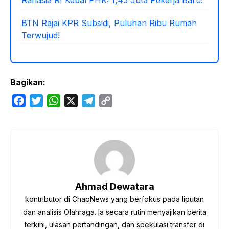
BTN Rajai KPR Subsidi, Puluhan Ribu Rumah
Terwujud!
Bagikan:
F
T
W
X
T
C
a
w
h
e
o
c
i
a
l
p
e
t
t
e
y
b
t
s
g
L
o
e
A
r
i
o
r
p
a
n
Ahmad Dewatara
k
p
m
k
kontributor di ChapNews yang berfokus pada liputan
dan analisis Olahraga. Ia secara rutin menyajikan berita
terkini, ulasan pertandingan, dan spekulasi transfer di