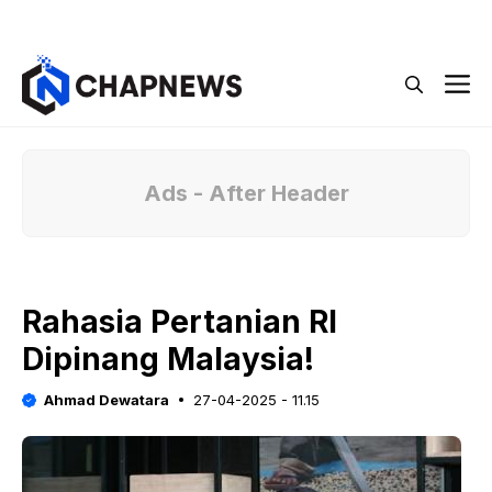
Langsung
Menu
ke
isi
M
Ads - After Header
Rahasia Pertanian RI
Dipinang Malaysia!
Ahmad Dewatara
27-04-2025 - 11.15