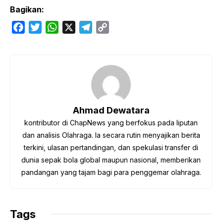
Bagikan:
F
T
W
X
T
C
a
w
h
e
o
c
i
a
l
p
e
t
t
e
y
b
t
s
g
L
o
e
A
r
i
o
r
p
a
n
Ahmad Dewatara
k
p
m
k
kontributor di ChapNews yang berfokus pada liputan
dan analisis Olahraga. Ia secara rutin menyajikan berita
terkini, ulasan pertandingan, dan spekulasi transfer di
dunia sepak bola global maupun nasional, memberikan
pandangan yang tajam bagi para penggemar olahraga.
Tags