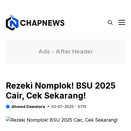
Langsung
Menu
ke
isi
M
Ads - After Header
Rezeki Nomplok! BSU 2025
Cair, Cek Sekarang!
Ahmad Dewatara
02-07-2025 - 07.15