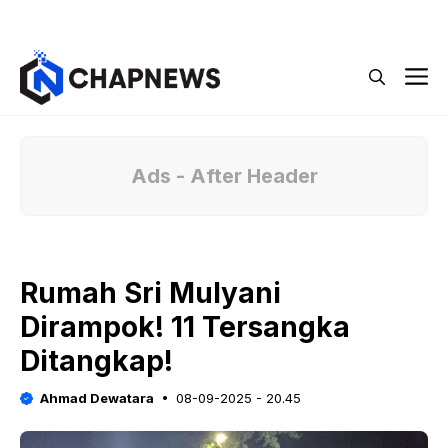
Langsung
Menu
ke
isi
M
Ads - After Header
Rumah Sri Mulyani
Dirampok! 11 Tersangka
Ditangkap!
Ahmad Dewatara
08-09-2025 - 20.45