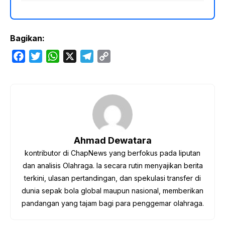
Bagikan:
F
T
W
X
T
C
a
w
h
e
o
c
i
a
l
p
e
t
t
e
y
b
t
s
g
L
o
e
A
r
i
o
r
p
a
n
Ahmad Dewatara
k
p
m
k
kontributor di ChapNews yang berfokus pada liputan
dan analisis Olahraga. Ia secara rutin menyajikan berita
terkini, ulasan pertandingan, dan spekulasi transfer di
dunia sepak bola global maupun nasional, memberikan
pandangan yang tajam bagi para penggemar olahraga.