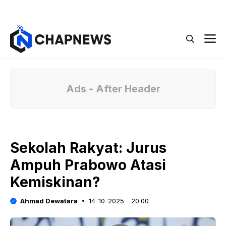
Langsung
Menu
ke
isi
M
Ads - After Header
Sekolah Rakyat: Jurus
Ampuh Prabowo Atasi
Kemiskinan?
Ahmad Dewatara
14-10-2025 - 20.00