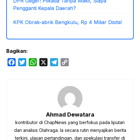
DPR Geger! Pilkada Tanpa Wakil, Siapa
Pengganti Kepala Daerah?
KPK Obrak-abrik Bengkulu, Rp 4 Miliar Disita!
Bagikan:
F
T
W
X
T
C
a
w
h
e
o
c
i
a
l
p
e
t
t
e
y
b
t
s
g
L
o
e
A
r
i
o
r
p
a
n
Ahmad Dewatara
k
p
m
k
kontributor di ChapNews yang berfokus pada liputan
dan analisis Olahraga. Ia secara rutin menyajikan berita
terkini, ulasan pertandingan, dan spekulasi transfer di