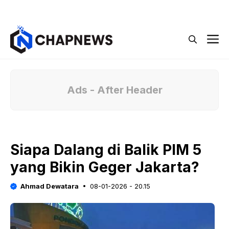
Langsung
Menu
ke
isi
M
Ads - After Header
Siapa Dalang di Balik PIM 5
yang Bikin Geger Jakarta?
Ahmad Dewatara
08-01-2026 - 20.15