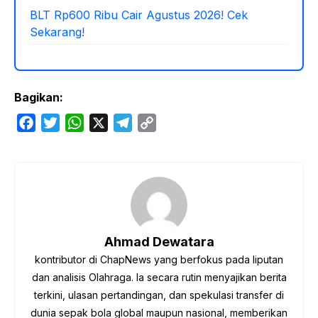
BLT Rp600 Ribu Cair Agustus 2026! Cek
Sekarang!
Bagikan:
F
T
W
X
T
C
a
w
h
e
o
c
i
a
l
p
e
t
t
e
y
b
t
s
g
L
o
e
A
r
i
o
r
p
a
n
Ahmad Dewatara
k
p
m
k
kontributor di ChapNews yang berfokus pada liputan
dan analisis Olahraga. Ia secara rutin menyajikan berita
terkini, ulasan pertandingan, dan spekulasi transfer di
dunia sepak bola global maupun nasional, memberikan