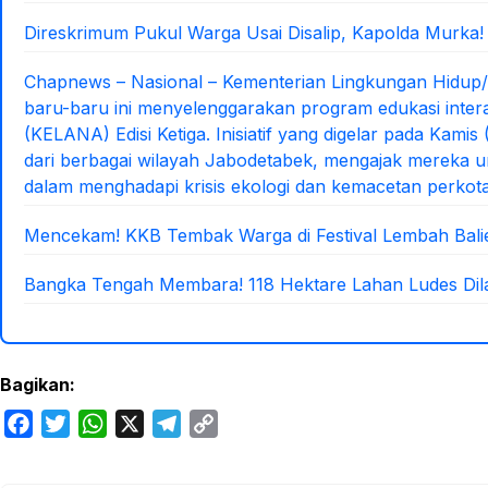
Direskrimum Pukul Warga Usai Disalip, Kapolda Murka!
Chapnews – Nasional – Kementerian Lingkungan Hidup
baru-baru ini menyelenggarakan program edukasi inter
(KELANA) Edisi Ketiga. Inisiatif yang digelar pada Kami
dari berbagai wilayah Jabodetabek, mengajak mereka un
dalam menghadapi krisis ekologi dan kemacetan perkot
Mencekam! KKB Tembak Warga di Festival Lembah Bal
Bangka Tengah Membara! 118 Hektare Lahan Ludes Dila
Bagikan:
F
T
W
X
T
C
a
w
h
e
o
c
i
a
l
p