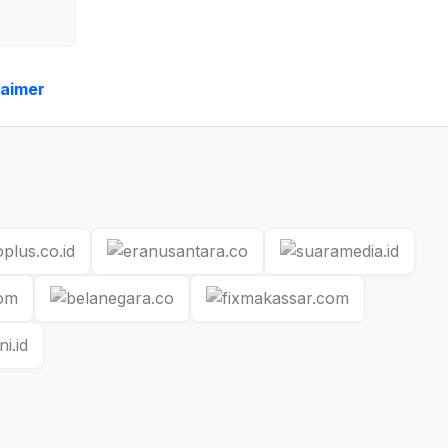
laimer