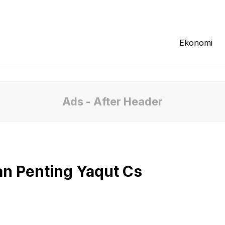
Redaksi
Tentang Kami
Pedoman Media
Ekonomi
Ads - After Header
an Penting Yaqut Cs