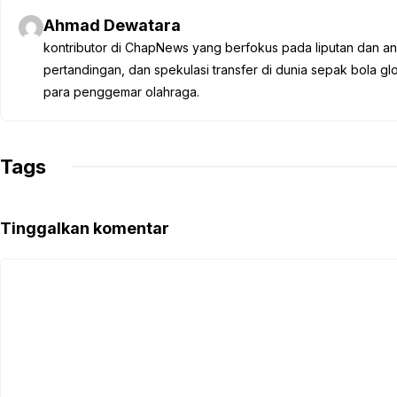
e
t
t
e
y
Ahmad Dewatara
b
t
s
g
L
kontributor di ChapNews yang berfokus pada liputan dan anali
o
e
A
r
i
pertandingan, dan spekulasi transfer di dunia sepak bola 
o
r
p
a
n
para penggemar olahraga.
k
p
m
k
Tags
Tinggalkan komentar
Komentar