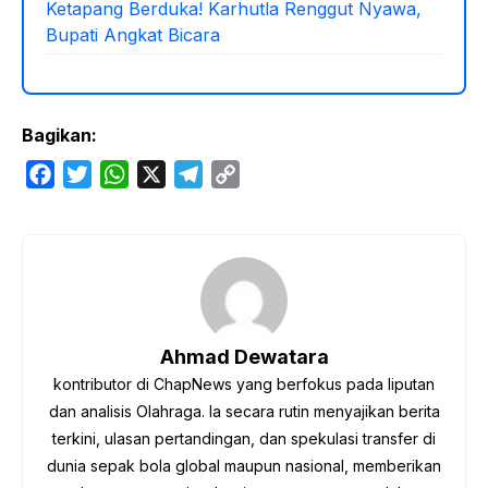
Ketapang Berduka! Karhutla Renggut Nyawa,
Bupati Angkat Bicara
Bagikan:
F
T
W
X
T
C
a
w
h
e
o
c
i
a
l
p
e
t
t
e
y
b
t
s
g
L
o
e
A
r
i
o
r
p
a
n
Ahmad Dewatara
k
p
m
k
kontributor di ChapNews yang berfokus pada liputan
dan analisis Olahraga. Ia secara rutin menyajikan berita
terkini, ulasan pertandingan, dan spekulasi transfer di
dunia sepak bola global maupun nasional, memberikan