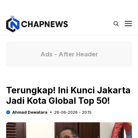
Langsung
Menu
ke
isi
M
Ads - After Header
Terungkap! Ini Kunci Jakarta
Jadi Kota Global Top 50!
Ahmad Dewatara
26-06-2026 - 20.15