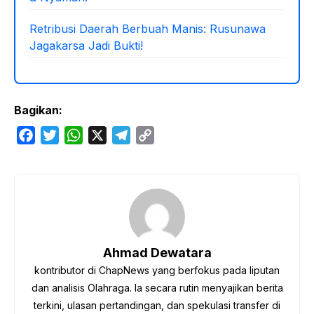
Retribusi Daerah Berbuah Manis: Rusunawa
Jagakarsa Jadi Bukti!
Bagikan:
F
T
W
X
T
C
a
w
h
e
o
c
i
a
l
p
e
t
t
e
y
b
t
s
g
L
o
e
A
r
i
o
r
p
a
n
Ahmad Dewatara
k
p
m
k
kontributor di ChapNews yang berfokus pada liputan
dan analisis Olahraga. Ia secara rutin menyajikan berita
terkini, ulasan pertandingan, dan spekulasi transfer di