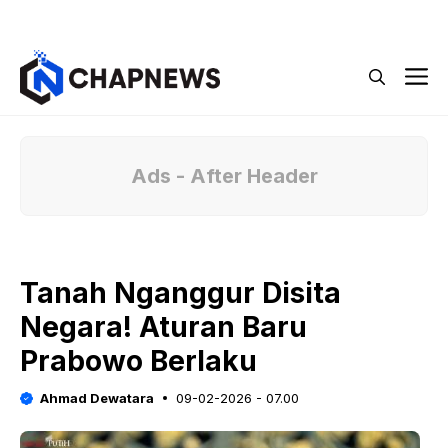
Langsung
Menu
ke
isi
M
Ads - After Header
Tanah Nganggur Disita
Negara! Aturan Baru
Prabowo Berlaku
Ahmad Dewatara
09-02-2026 - 07.00