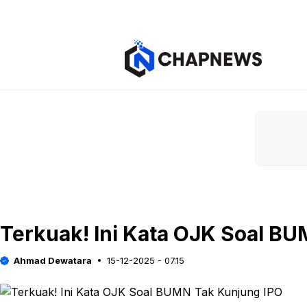
Langsung
ke
isi
Terkuak! Ini Kata OJK Soal B
Ahmad Dewatara
15-12-2025 - 07.15