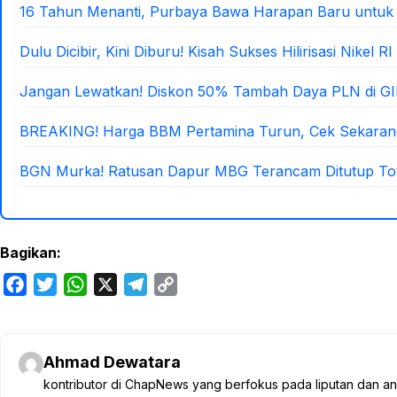
16 Tahun Menanti, Purbaya Bawa Harapan Baru untuk 
Dulu Dicibir, Kini Diburu! Kisah Sukses Hilirisasi Nikel RI
Jangan Lewatkan! Diskon 50% Tambah Daya PLN di GI
BREAKING! Harga BBM Pertamina Turun, Cek Sekaran
BGN Murka! Ratusan Dapur MBG Terancam Ditutup Tot
Bagikan:
F
T
W
X
T
C
a
w
h
e
o
c
i
a
l
p
e
t
t
e
y
Ahmad Dewatara
b
t
s
g
L
kontributor di ChapNews yang berfokus pada liputan dan anali