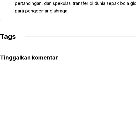
o
e
A
r
i
pertandingan, dan spekulasi transfer di dunia sepak bola 
o
r
p
a
n
para penggemar olahraga.
k
p
m
k
Tags
Tinggalkan komentar
Komentar