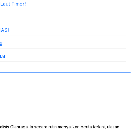
Laut Timor!
IAS!
g!
al
sis Olahraga. Ia secara rutin menyajikan berita terkini, ulasan