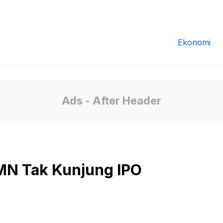
Redaksi
Tentang Kami
Pedoman Media
Ekonomi
Ads - After Header
UMN Tak Kunjung IPO