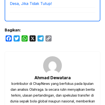
Desa, Jika Tidak Tutup!
Bagikan:
F
T
W
X
T
C
a
w
h
e
o
c
i
a
l
p
e
t
t
e
y
b
t
s
g
L
o
e
A
r
i
o
r
p
a
n
Ahmad Dewatara
k
p
m
k
kontributor di ChapNews yang berfokus pada liputan
dan analisis Olahraga. Ia secara rutin menyajikan berita
terkini, ulasan pertandingan, dan spekulasi transfer di
dunia sepak bola global maupun nasional, memberikan