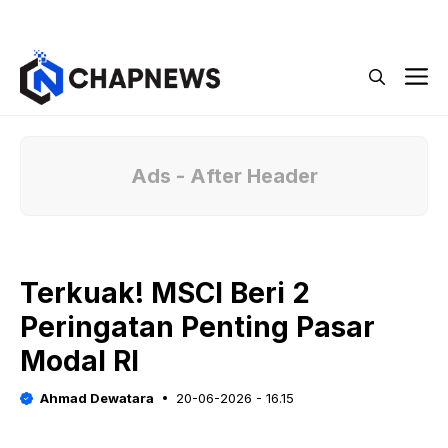
Langsung
Menu
ke
isi
M
Ads - After Header
Terkuak! MSCI Beri 2
Peringatan Penting Pasar
Modal RI
Ahmad Dewatara
20-06-2026 - 16.15