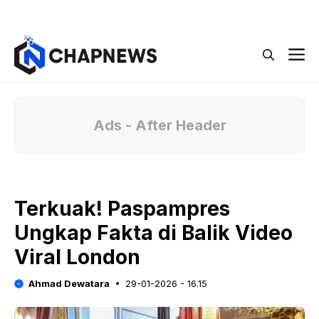
Langsung
Menu
ke
isi
M
Ads - After Header
Terkuak! Paspampres
Ungkap Fakta di Balik Video
Viral London
Ahmad Dewatara
29-01-2026 - 16.15