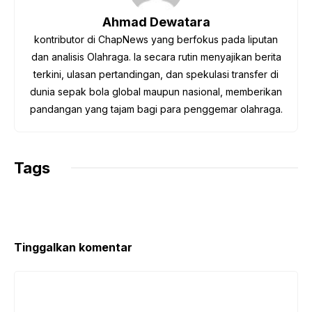
o
r
p
a
n
Ahmad Dewatara
k
p
m
k
kontributor di ChapNews yang berfokus pada liputan
dan analisis Olahraga. Ia secara rutin menyajikan berita
terkini, ulasan pertandingan, dan spekulasi transfer di
dunia sepak bola global maupun nasional, memberikan
pandangan yang tajam bagi para penggemar olahraga.
Tags
Tinggalkan komentar
Komentar