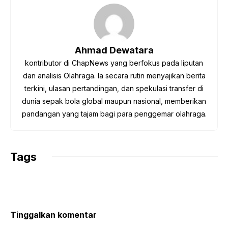
e
t
t
e
y
b
t
s
g
L
o
e
A
r
i
o
r
p
a
n
Ahmad Dewatara
k
p
m
k
kontributor di ChapNews yang berfokus pada liputan
dan analisis Olahraga. Ia secara rutin menyajikan berita
terkini, ulasan pertandingan, dan spekulasi transfer di
dunia sepak bola global maupun nasional, memberikan
pandangan yang tajam bagi para penggemar olahraga.
Tags
Tinggalkan komentar