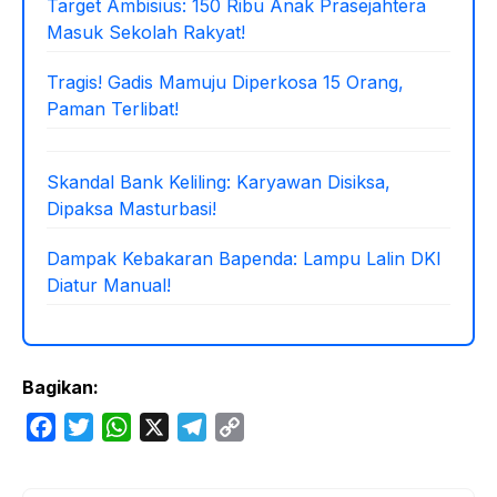
Target Ambisius: 150 Ribu Anak Prasejahtera
Masuk Sekolah Rakyat!
Tragis! Gadis Mamuju Diperkosa 15 Orang,
Paman Terlibat!
Skandal Bank Keliling: Karyawan Disiksa,
Dipaksa Masturbasi!
Dampak Kebakaran Bapenda: Lampu Lalin DKI
Diatur Manual!
Bagikan:
F
T
W
X
T
C
a
w
h
e
o
c
i
a
l
p