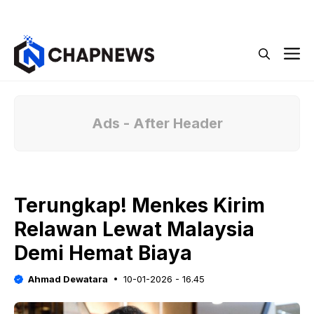
Langsung
Menu
ke
isi
M
Ads - After Header
Terungkap! Menkes Kirim
Relawan Lewat Malaysia
Demi Hemat Biaya
Ahmad Dewatara
10-01-2026 - 16.45