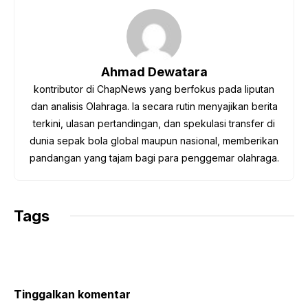
e
t
t
e
y
b
t
s
g
L
o
e
A
r
i
o
r
p
a
n
Ahmad Dewatara
k
p
m
k
kontributor di ChapNews yang berfokus pada liputan
dan analisis Olahraga. Ia secara rutin menyajikan berita
terkini, ulasan pertandingan, dan spekulasi transfer di
dunia sepak bola global maupun nasional, memberikan
pandangan yang tajam bagi para penggemar olahraga.
Tags
Tinggalkan komentar