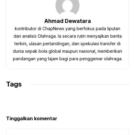
b
t
s
g
L
o
e
A
r
i
o
r
p
a
n
Ahmad Dewatara
k
p
m
k
kontributor di ChapNews yang berfokus pada liputan
dan analisis Olahraga. Ia secara rutin menyajikan berita
terkini, ulasan pertandingan, dan spekulasi transfer di
dunia sepak bola global maupun nasional, memberikan
pandangan yang tajam bagi para penggemar olahraga.
Tags
Tinggalkan komentar
Komentar