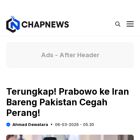
Langsung
Menu
ke
isi
M
Ads - After Header
Terungkap! Prabowo ke Iran
Bareng Pakistan Cegah
Perang!
Ahmad Dewatara
06-03-2026 - 05.30