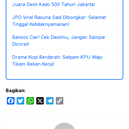
Juara Demi Kado 500 Tahun Jakarta!
JPO Viral Rasuna Said Dibongkar: Selamat
Tinggal Ketidaknyamanan!
Bansos Cair! Cek Desilmu, Jangan Sampai
Dicoret!
Drama Kopi Berdarah: Satpam KPU Wajo
Tikam Rekan Kerja!
Bagikan:
F
T
W
X
T
C
a
w
h
e
o
c
i
a
l
p
e
t
t
e
y