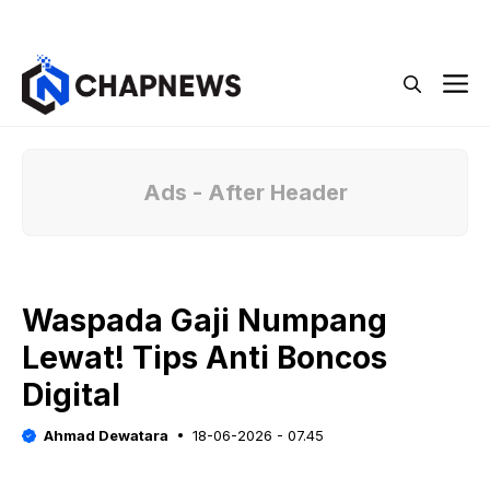
Langsung
Menu
ke
isi
M
Ads - After Header
Waspada Gaji Numpang
Lewat! Tips Anti Boncos
Digital
Ahmad Dewatara
18-06-2026 - 07.45