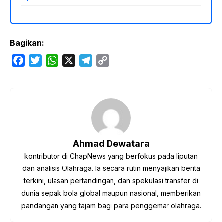
Bagikan:
F
T
W
X
T
C
a
w
h
e
o
c
i
a
l
p
e
t
t
e
y
b
t
s
g
L
o
e
A
r
i
o
r
p
a
n
Ahmad Dewatara
k
p
m
k
kontributor di ChapNews yang berfokus pada liputan
dan analisis Olahraga. Ia secara rutin menyajikan berita
terkini, ulasan pertandingan, dan spekulasi transfer di
dunia sepak bola global maupun nasional, memberikan
pandangan yang tajam bagi para penggemar olahraga.