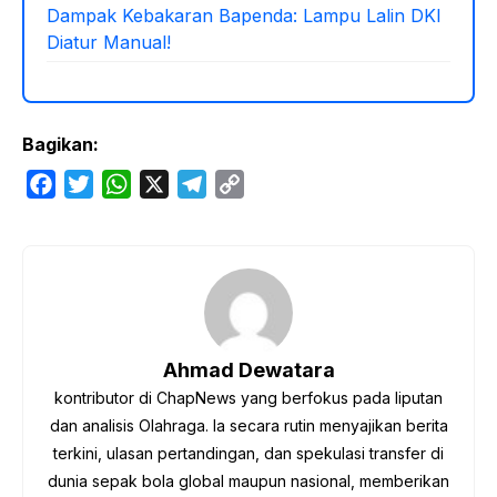
Dampak Kebakaran Bapenda: Lampu Lalin DKI
Diatur Manual!
Bagikan:
F
T
W
X
T
C
a
w
h
e
o
c
i
a
l
p
e
t
t
e
y
b
t
s
g
L
o
e
A
r
i
o
r
p
a
n
Ahmad Dewatara
k
p
m
k
kontributor di ChapNews yang berfokus pada liputan
dan analisis Olahraga. Ia secara rutin menyajikan berita
terkini, ulasan pertandingan, dan spekulasi transfer di
dunia sepak bola global maupun nasional, memberikan