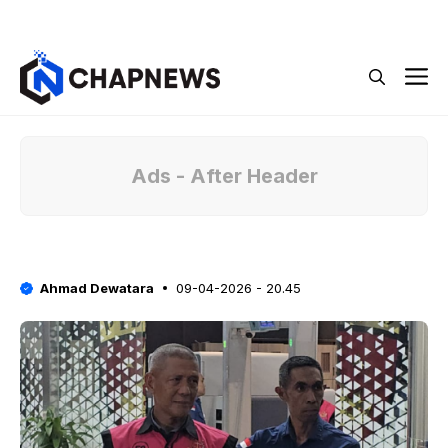
Langsung
Menu
ke
isi
M
Ads - After Header
Ahmad Dewatara
09-04-2026 - 20.45