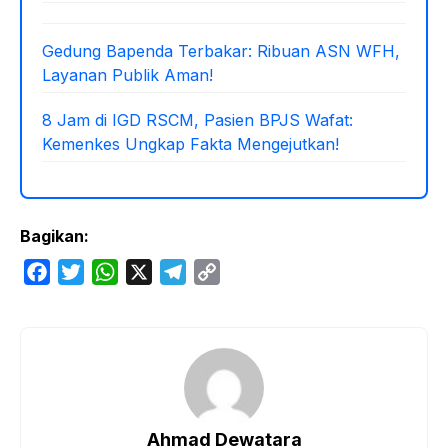
Gedung Bapenda Terbakar: Ribuan ASN WFH,
Layanan Publik Aman!
8 Jam di IGD RSCM, Pasien BPJS Wafat:
Kemenkes Ungkap Fakta Mengejutkan!
Bagikan:
F
T
W
X
T
C
a
w
h
e
o
c
i
a
l
p
e
t
t
e
y
b
t
s
g
L
o
e
A
r
i
o
r
p
a
n
Ahmad Dewatara