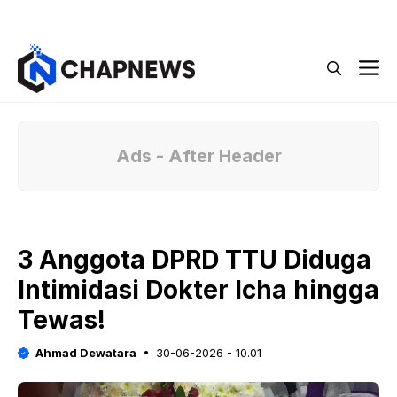
Langsung
Menu
ke
isi
M
Ads - After Header
3 Anggota DPRD TTU Diduga
Intimidasi Dokter Icha hingga
Tewas!
Ahmad Dewatara
30-06-2026 - 10.01