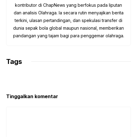
k
p
m
k
kontributor di ChapNews yang berfokus pada liputan
dan analisis Olahraga. Ia secara rutin menyajikan berita
terkini, ulasan pertandingan, dan spekulasi transfer di
dunia sepak bola global maupun nasional, memberikan
pandangan yang tajam bagi para penggemar olahraga.
Tags
Tinggalkan komentar
Komentar