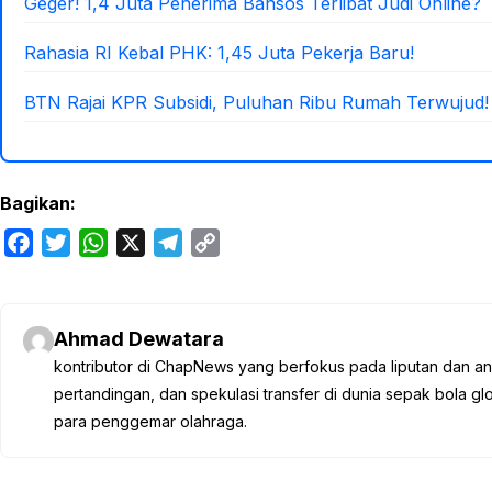
Geger! 1,4 Juta Penerima Bansos Terlibat Judi Online?
Rahasia RI Kebal PHK: 1,45 Juta Pekerja Baru!
BTN Rajai KPR Subsidi, Puluhan Ribu Rumah Terwujud!
Bagikan:
F
T
W
X
T
C
a
w
h
e
o
c
i
a
l
p
e
t
t
e
y
Ahmad Dewatara
b
t
s
g
L
kontributor di ChapNews yang berfokus pada liputan dan anali
o
e
A
r
i
pertandingan, dan spekulasi transfer di dunia sepak bola 
o
r
p
a
n
para penggemar olahraga.
k
p
m
k