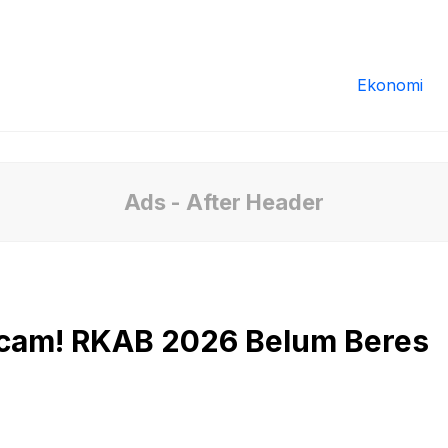
Redaksi
Tentang Kami
Pedoman Media
Ekonomi
Ads - After Header
cam! RKAB 2026 Belum Beres