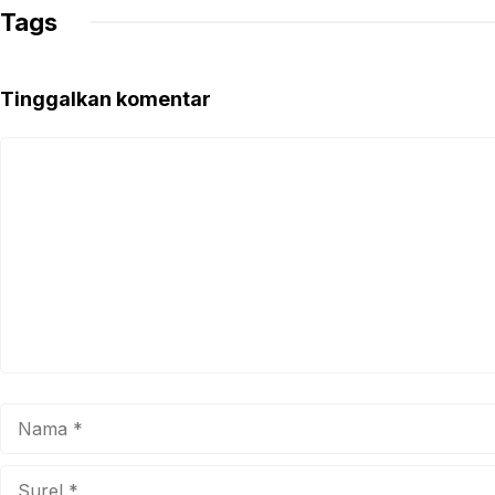
Tags
Tinggalkan komentar
Komentar
Nama
Surel