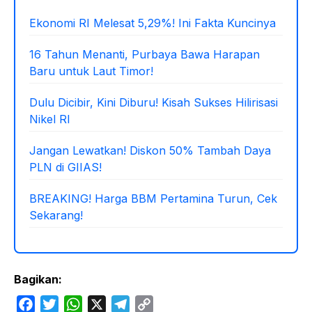
Ekonomi RI Melesat 5,29%! Ini Fakta Kuncinya
16 Tahun Menanti, Purbaya Bawa Harapan
Baru untuk Laut Timor!
Dulu Dicibir, Kini Diburu! Kisah Sukses Hilirisasi
Nikel RI
Jangan Lewatkan! Diskon 50% Tambah Daya
PLN di GIIAS!
BREAKING! Harga BBM Pertamina Turun, Cek
Sekarang!
Bagikan:
F
T
W
X
T
C