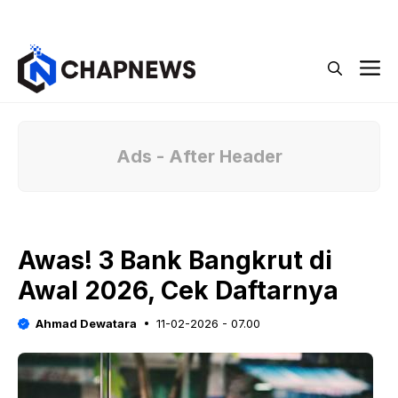
Langsung
Menu
ke
isi
M
Ads - After Header
Awas! 3 Bank Bangkrut di
Awal 2026, Cek Daftarnya
Ahmad Dewatara
11-02-2026 - 07.00