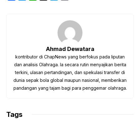
a
w
h
e
o
c
i
a
l
p
e
t
t
e
y
b
t
s
g
L
o
e
A
r
i
o
r
p
a
n
Ahmad Dewatara
k
p
m
k
kontributor di ChapNews yang berfokus pada liputan
dan analisis Olahraga. Ia secara rutin menyajikan berita
terkini, ulasan pertandingan, dan spekulasi transfer di
dunia sepak bola global maupun nasional, memberikan
pandangan yang tajam bagi para penggemar olahraga.
Tags