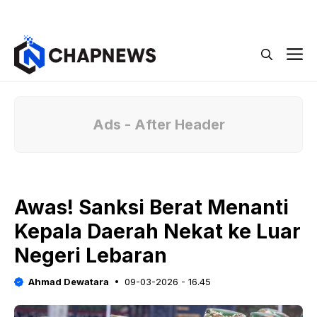
Langsung
Menu
ke
isi
M
Ads - After Header
Awas! Sanksi Berat Menanti
Kepala Daerah Nekat ke Luar
Negeri Lebaran
Ahmad Dewatara
09-03-2026 - 16.45