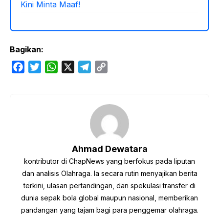
Kini Minta Maaf!
Bagikan:
F
T
W
X
T
C
a
w
h
e
o
c
i
a
l
p
e
t
t
e
y
b
t
s
g
L
o
e
A
r
i
o
r
p
a
n
Ahmad Dewatara
k
p
m
k
kontributor di ChapNews yang berfokus pada liputan
dan analisis Olahraga. Ia secara rutin menyajikan berita
terkini, ulasan pertandingan, dan spekulasi transfer di
dunia sepak bola global maupun nasional, memberikan
pandangan yang tajam bagi para penggemar olahraga.