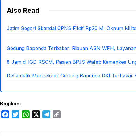
Also Read
Jatim Geger! Skandal CPNS Fiktif Rp20 M, Oknum Militer
Gedung Bapenda Terbakar: Ribuan ASN WFH, Layanan
8 Jam di IGD RSCM, Pasien BPJS Wafat: Kemenkes Ung
Detik-detik Mencekam: Gedung Bapenda DKI Terbakar 
Bagikan:
F
T
W
X
T
C
a
w
h
e
o
c
i
a
l
p