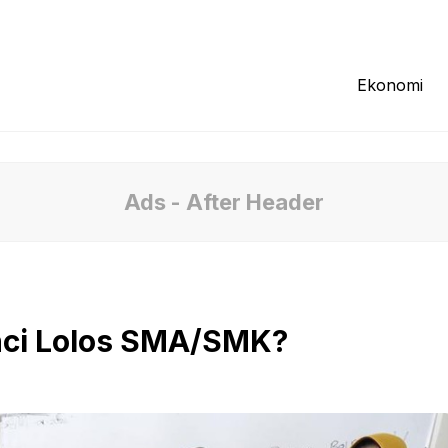
Redaksi
Tentang Kami
Pedoman Media
Ekonomi
Ads - After Header
nci Lolos SMA/SMK?