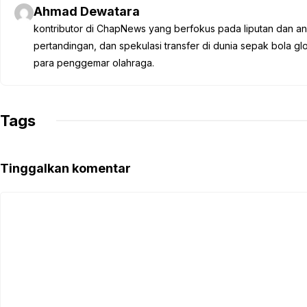
e
t
t
e
y
Ahmad Dewatara
b
t
s
g
L
kontributor di ChapNews yang berfokus pada liputan dan anali
o
e
A
r
i
pertandingan, dan spekulasi transfer di dunia sepak bola 
o
r
p
a
n
para penggemar olahraga.
k
p
m
k
Tags
Tinggalkan komentar
Komentar