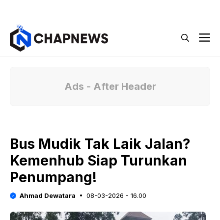
Langsung
Menu
ke
isi
M
Ads - After Header
Bus Mudik Tak Laik Jalan?
Kemenhub Siap Turunkan
Penumpang!
Ahmad Dewatara
08-03-2026 - 16.00