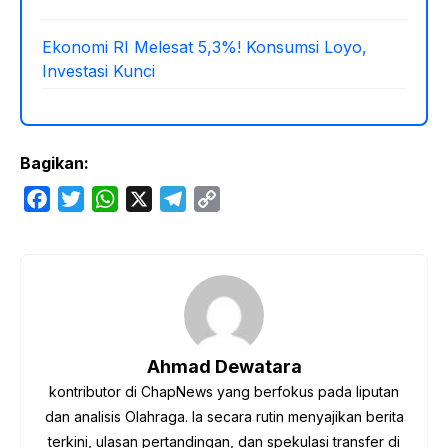
Ekonomi RI Melesat 5,3%! Konsumsi Loyo,
Investasi Kunci
Bagikan:
F
T
W
X
T
C
a
w
h
e
o
c
i
a
l
p
e
t
t
e
y
b
t
s
g
L
o
e
A
r
i
o
r
p
a
n
Ahmad Dewatara
k
p
m
k
kontributor di ChapNews yang berfokus pada liputan
dan analisis Olahraga. Ia secara rutin menyajikan berita
terkini, ulasan pertandingan, dan spekulasi transfer di