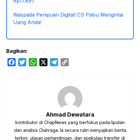
Rp17.897
Waspada Penipuan Digital! CS Palsu Mengintai
Uang Anda!
Bagikan:
F
T
W
X
T
C
a
w
h
e
o
c
i
a
l
p
e
t
t
e
y
b
t
s
g
L
o
e
A
r
i
o
r
p
a
n
Ahmad Dewatara
k
p
m
k
kontributor di ChapNews yang berfokus pada liputan
dan analisis Olahraga. Ia secara rutin menyajikan berita
terkini, ulasan pertandingan, dan spekulasi transfer di