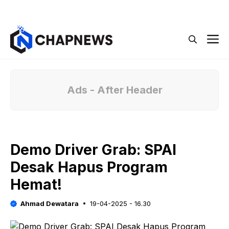
Langsung
Menu
ke
isi
M
Ads - After Header
Demo Driver Grab: SPAI
Desak Hapus Program
Hemat!
Ahmad Dewatara
19-04-2025 - 16.30