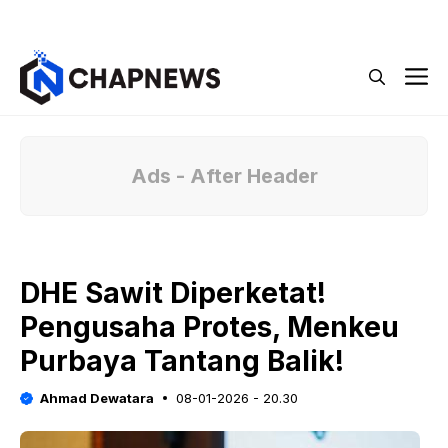
Langsung
Menu
ke
isi
M
Ads - After Header
DHE Sawit Diperketat!
Pengusaha Protes, Menkeu
Purbaya Tantang Balik!
Ahmad Dewatara
08-01-2026 - 20.30