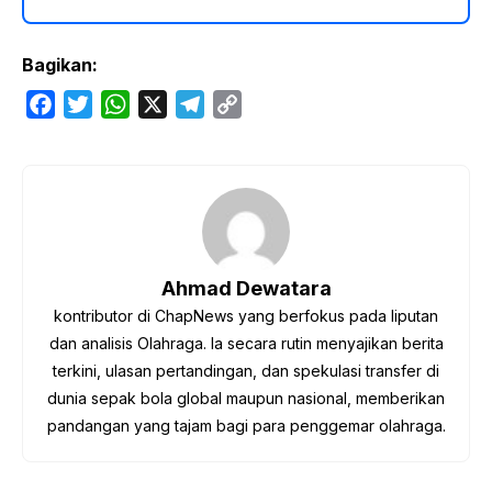
Bagikan:
F
T
W
X
T
C
a
w
h
e
o
c
i
a
l
p
e
t
t
e
y
b
t
s
g
L
o
e
A
r
i
o
r
p
a
n
Ahmad Dewatara
k
p
m
k
kontributor di ChapNews yang berfokus pada liputan
dan analisis Olahraga. Ia secara rutin menyajikan berita
terkini, ulasan pertandingan, dan spekulasi transfer di
dunia sepak bola global maupun nasional, memberikan
pandangan yang tajam bagi para penggemar olahraga.