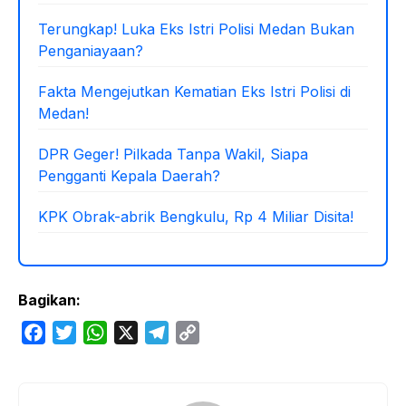
Terungkap! Luka Eks Istri Polisi Medan Bukan
Penganiayaan?
Fakta Mengejutkan Kematian Eks Istri Polisi di
Medan!
DPR Geger! Pilkada Tanpa Wakil, Siapa
Pengganti Kepala Daerah?
KPK Obrak-abrik Bengkulu, Rp 4 Miliar Disita!
Bagikan:
F
T
W
X
T
C
a
w
h
e
o
c
i
a
l
p
e
t
t
e
y