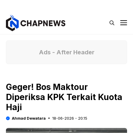
Langsung
Menu
ke
isi
M
Ads - After Header
Geger! Bos Maktour
Diperiksa KPK Terkait Kuota
Haji
Ahmad Dewatara
18-06-2026 - 20.15