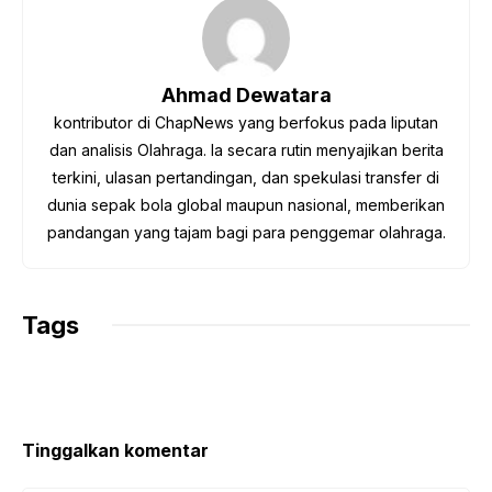
b
t
s
g
L
o
e
A
r
i
o
r
p
a
n
Ahmad Dewatara
k
p
m
k
kontributor di ChapNews yang berfokus pada liputan
dan analisis Olahraga. Ia secara rutin menyajikan berita
terkini, ulasan pertandingan, dan spekulasi transfer di
dunia sepak bola global maupun nasional, memberikan
pandangan yang tajam bagi para penggemar olahraga.
Tags
Tinggalkan komentar