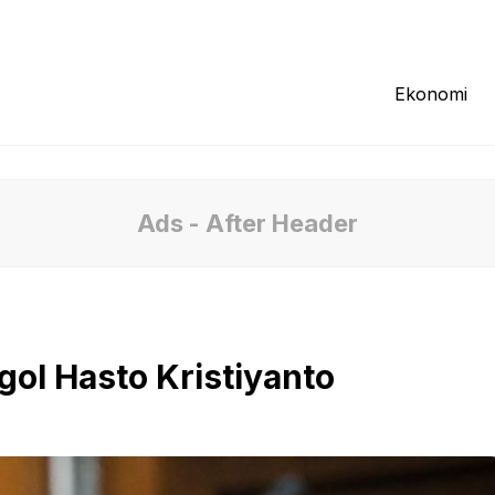
Redaksi
Tentang Kami
Pedoman Media
Ekonomi
Ads - After Header
ol Hasto Kristiyanto