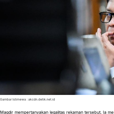
Gambar Istimewa : akcdn.detik.net.id
Maqdir mempertanyakan legalitas rekaman tersebut. Ia m