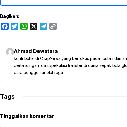
Bagikan:
F
T
W
X
T
C
a
w
h
e
o
c
i
a
l
p
e
t
t
e
y
Ahmad Dewatara
b
t
s
g
L
kontributor di ChapNews yang berfokus pada liputan dan anali
o
e
A
r
i
pertandingan, dan spekulasi transfer di dunia sepak bola 
o
r
p
a
n
para penggemar olahraga.
k
p
m
k
Tags
Tinggalkan komentar