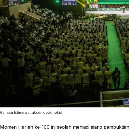
Gambar Istimewa : akcdn.detik.net.id
Momen Harlah ke-100 ini seolah menjadi ajang pembuktian s