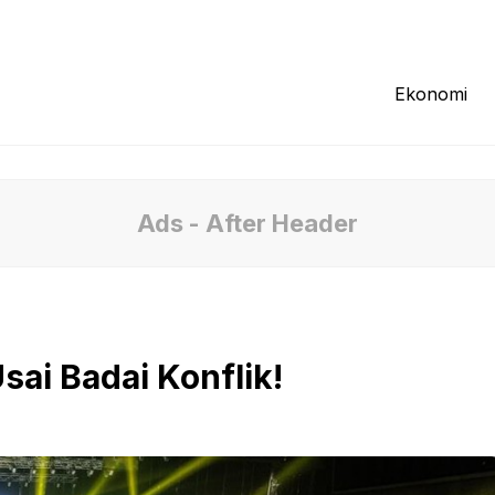
Redaksi
Tentang Kami
Pedoman Media
Ekonomi
Ads - After Header
ai Badai Konflik!