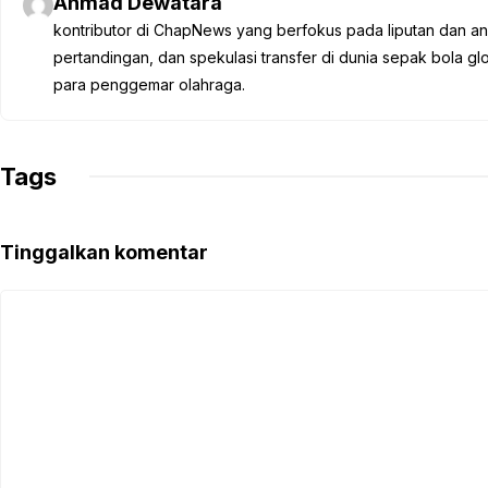
Ahmad Dewatara
b
t
s
g
L
kontributor di ChapNews yang berfokus pada liputan dan anali
o
e
A
r
i
pertandingan, dan spekulasi transfer di dunia sepak bola 
o
r
p
a
n
para penggemar olahraga.
k
p
m
k
Tags
Tinggalkan komentar
Komentar