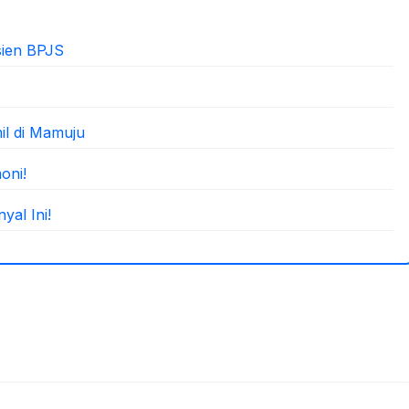
sien BPJS
il di Mamuju
oni!
yal Ini!