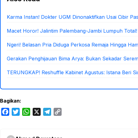
Karma Instan! Dokter UGM Dinonaktifkan Usai Cibir Pa
Macet Horor! Jalintim Palembang-Jambi Lumpuh Total!
Ngeri! Belasan Pria Diduga Perkosa Remaja Hingga Ham
Gerakan Penghijauan Bima Arya: Bukan Sekadar Serem
TERUNGKAP! Reshuffle Kabinet Agustus: Istana Beri Sin
Bagikan:
F
T
W
X
T
C
a
w
h
e
o
c
i
a
l
p
e
t
t
e
y